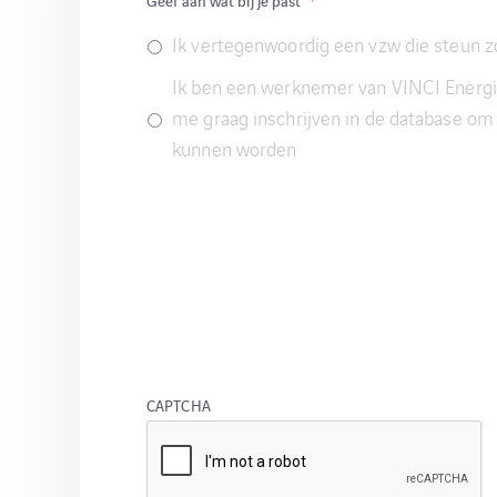
Geef aan wat bij je past
*
Ik vertegenwoordig een vzw die steun z
Ik ben een werknemer van VINCI Energie
me graag inschrijven in de database om
kunnen worden
CAPTCHA