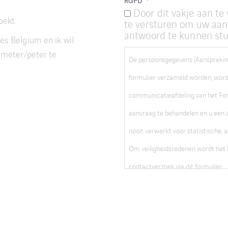
RGPD
*
Door dit vakje aan te
oekt
te versturen om uw aan
antwoord te kunnen st
s Belgium en ik wil
 meter/peter te
De persoonsgegevens (Aanspreking
formulier verzameld worden, word
communicatieafdeling van het Fo
aanvraag te behandelen en u een
nooit verwerkt voor statistische,
Om veiligheidsredenen wordt het I
contactverzoek via dit formulier.