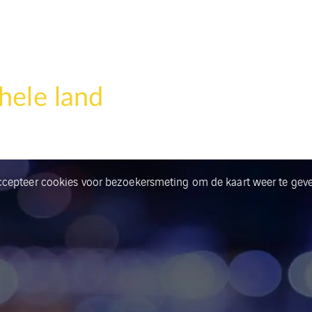
hele land
ccepteer cookies voor bezoekersmeting om de kaart weer te geve