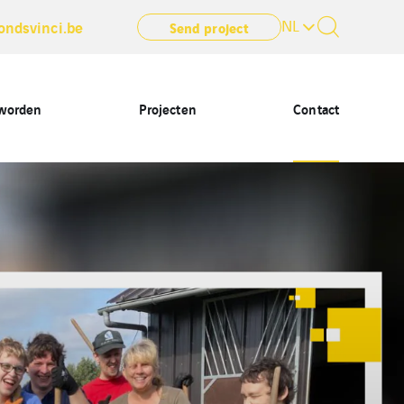
NL
ondsvinci.be
Send project
 worden
Projecten
Contact