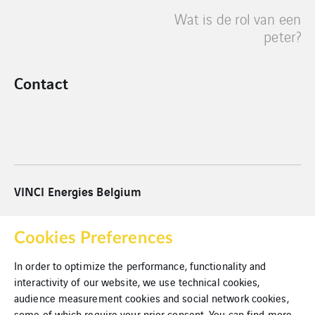
Wat is de rol van een
peter?
Contact
VINCI Energies Belgium
VINCI Energies
Cookies Preferences
VINCI
In order to optimize the performance, functionality and
interactivity of our website, we use technical cookies,
Cookies
audience measurement cookies and social network cookies,
Juridische informatie
some of which require your prior consent. You can find more