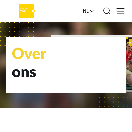
NL
Over
ons