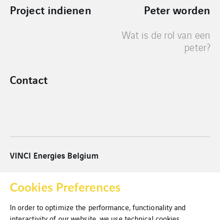
Project indienen
Peter worden
Wat is de rol van een
peter?
Contact
VINCI Energies Belgium
VINCI Energies
Cookies Preferences
VINCI
In order to optimize the performance, functionality and
interactivity of our website, we use technical cookies,
Cookies