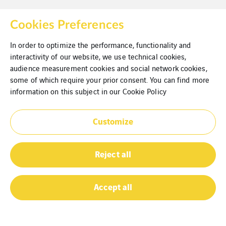
Cookies Preferences
VINCI Energies Belgium
In order to optimize the performance, functionality and
interactivity of our website, we use technical cookies,
VINCI Energies
audience measurement cookies and social network cookies,
some of which require your prior consent. You can find more
VINCI
information on this subject in our
Cookie Policy
Cookies
Customize
Juridische informatie
Reject all
Privacybeleid
Sitemap
Accept all