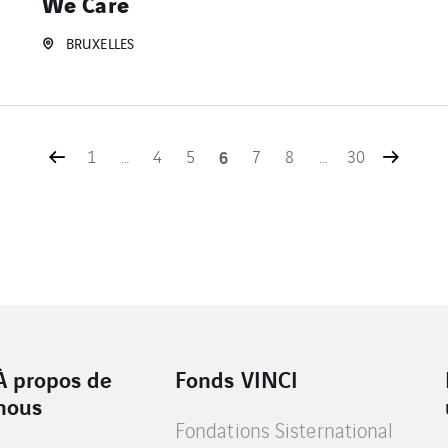
We Care
BRUXELLES
1
…
4
5
6
7
8
…
30
À propos de
Fonds VINCI
nous
Fondations Sisternational