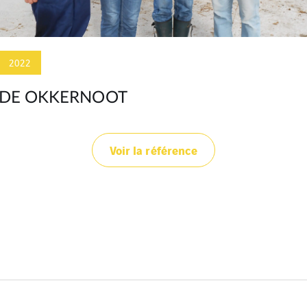
2022
MOZAÏEK
Voir la référence