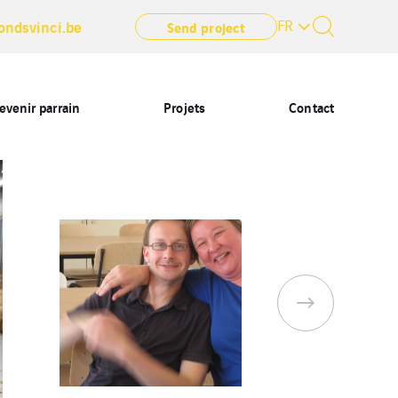
FR
ondsvinci.be
Send project
evenir parrain
Projets
Contact