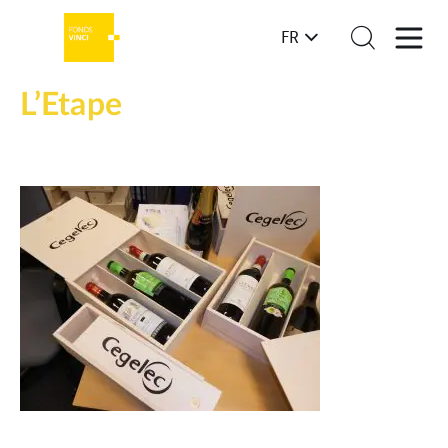
FR
L’Etape